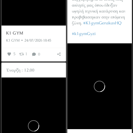
αθλητές μας όπου έδειξαν
υψηλή τεχνική κατάρτιση και
προβιβαστηκαν στην επόμενη
ζώνη.
#K1gymGerakasHQ
K1 GYM
#k1gymGyzi
K1 GYM
24/07/2026 18:45
...
5
1
0
Έναρξη : 12.00