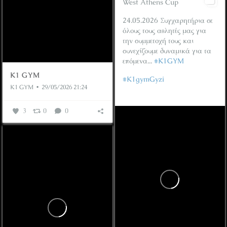
West Athens Cup
24.05.2026
Συγχαρητήρια σε
όλους τους αθλητές μας για
την συμμετοχή τους και
συνεχίζουμε δυναμικά για τα
επόμενα...
#K1GYM
K1 GYM
#K1gymGyzi
K1 GYM
29/05/2026 21:24
...
3
0
0