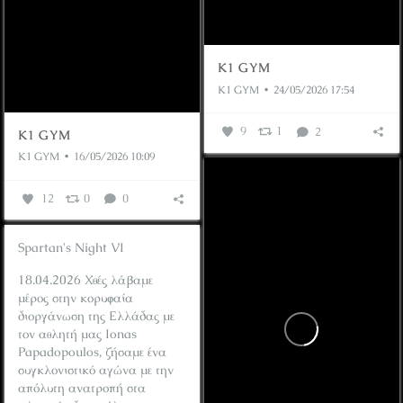
K1 GYM
K1 GYM
24/05/2026 17:54
9
1
2
K1 GYM
K1 GYM
16/05/2026 10:09
12
0
0
Spartan's Night VI
18.04.2026
Χθές λάβαμε
μέρος στην κορυφαία
διοργάνωση της Ελλάδας με
τον αθλητή μας Ionas
Papadopoulos, ζήσαμε ένα
συγκλονιστικό αγώνα με την
απόλυτη ανατροπή στα