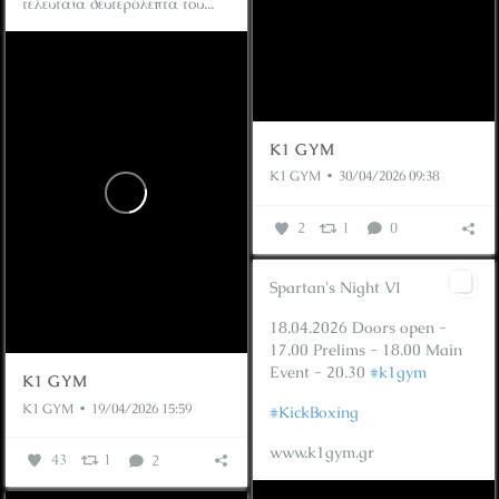
τελευταία δευτερόλεπτα του...
K1 GYM
K1 GYM
30/04/2026 09:38
2
1
0
Spartan's Night VI
18.04.2026
Doors open -
17.00
Prelims - 18.00
Main
Event - 20.30
#k1gym
K1 GYM
K1 GYM
19/04/2026 15:59
#KickBoxing
www.k1gym.gr
43
1
2