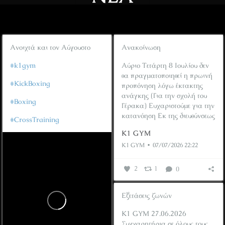
Ανοιχτά και τον Αύγουστο
Ανακοίνωση
#k1gym
Αύριο Τετάρτη 8 Ιουλίου δεν
θα πραγματοποιηθεί η πρωινή
#KickBoxing
προπόνηση λόγω έκτακτης
ανάγκης (Για την σχολή του
#Boxing
Γέρακα)
Ευχαριστούμε για την
κατανόηση
Εκ της διευθύνσεως
#CrossTraining
K1 GYM
K1 GYM
07/07/2026 22:22
2
1
0
Εξετάσεις ζωνών
K1 GYM
27.06.2026
Συγχαρητήρια σε όλους τους