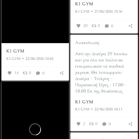
K1 GYM
K1 GYM
27/06/2026 15:36
20
0
0
Ανακοίνωση
K1 GYM
Από την Δευτέρα 29 Ιουνίου
K1 GYM
22/06/2026 18:42
και για όλο τον Ιούλιο θα
ενσωματωθούν τα παιδικά
γκρουπ.
Θα λειτουργούν:
14
0
0
Δευτέρα - Τετάρτη -
Παρασκευή Ώρες : 17.00-
18.00
Εκ της διευθύνσεως
K1 GYM
K1 GYM
22/06/2026 10:13
2
0
0